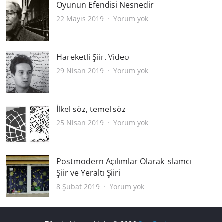
Oyunun Efendisi Nesnedir
Oyunun
22 Mayıs 2019
Yorum yok
Efendisi
Nesnedir
Hareketli Şiir: Video
Hareketli
29 Nisan 2019
Yorum yok
Şiir:
Video
İlkel söz, temel söz
İlkel
25 Nisan 2019
Yorum yok
söz,
temel
söz
Postmodern Açılımlar Olarak İslamcı
Şiir ve Yeraltı Şiiri
Postmodern
8 Şubat 2019
Yorum yok
Açılımlar
Olarak