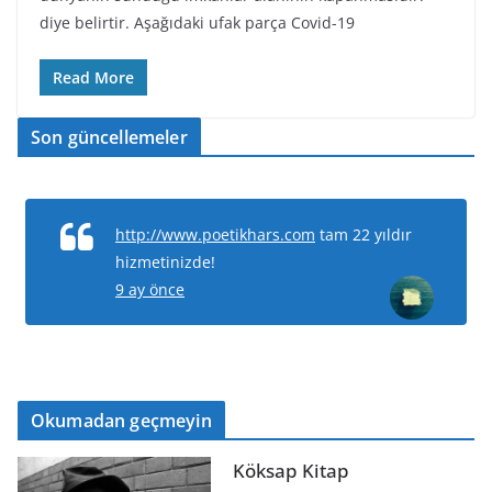
diye belirtir. Aşağıdaki ufak parça Covid-19
Read More
Son güncellemeler
http://www.poetikhars.com
tam 22 yıldır
hizmetinizde!
9 ay önce
Okumadan geçmeyin
Köksap Kitap