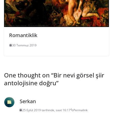
Romantiklik
30 Temmuz 2019
One thought on “
Bir nevi görsel şiir
antolojisine doğru
”
Serkan
25 Eylül 2019 tarihinde, saat 16:17
Permalink