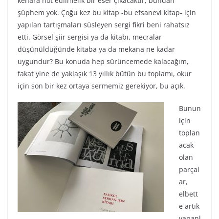
kenara not edilmelik bir eser çıkacaktır, bundan
şüphem yok. Çoğu kez bu kitap -bu efsanevi kitap- için
yapılan tartışmaları süsleyen sergi fikri beni rahatsız
etti. Görsel şiir sergisi ya da kitabı, mecralar
düşünüldüğünde kitaba ya da mekana ne kadar
uygundur? Bu konuda hep sürüncemede kalacağım,
fakat yine de yaklaşık 13 yıllık bütün bu toplamı, okur
için son bir kez ortaya sermemiz gerekiyor, bu açık.
Bunun
için
toplan
acak
olan
parçal
ar,
elbett
e artık
yapanl