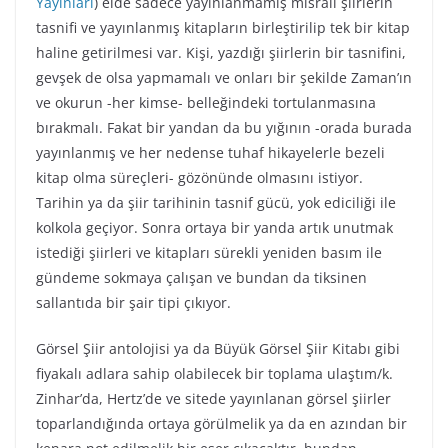
Yayınları
) elde sadece yayınlanmamış mısralı şiirlerin
tasnifi ve yayınlanmış kitapların birleştirilip tek bir kitap
haline getirilmesi var. Kişi, yazdığı şiirlerin bir tasnifini,
gevşek de olsa yapmamalı ve onları bir şekilde Zaman’ın
ve okurun -her kimse- belleğindeki tortulanmasına
bırakmalı. Fakat bir yandan da bu yığının -orada burada
yayınlanmış ve her nedense tuhaf hikayelerle bezeli
kitap olma süreçleri- gözönünde olmasını istiyor.
Tarihin ya da şiir tarihinin tasnif gücü, yok ediciliği ile
kolkola geçiyor. Sonra ortaya bir yanda artık unutmak
istediği şiirleri ve kitapları sürekli yeniden basım ile
gündeme sokmaya çalışan ve bundan da tiksinen
sallantıda bir şair tipi çıkıyor.
Görsel Şiir antolojisi ya da Büyük Görsel Şiir Kitabı gibi
fiyakalı adlara sahip olabilecek bir toplama ulaştım/k.
Zinhar’da, Hertz’de ve sitede yayınlanan görsel şiirler
toparlandığında ortaya görülmelik ya da en azından bir