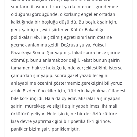
sınırların iflasının -ticaret ya da internet- gündemde
olduğunu gördüğünde, o korkunç engeller ortadan
kalktığında bir boşluğa düşüldü. Bu boşluk şair için,
genç şair için çeviri şiirler ve Kültür Bakanlığı
politikaları vb. ile çizilmiş eğreti sınırların ötesine
geçmek anlamına geldi. Doğrusu şu ya, Yüksel
Pazarkaya Somut Şiir yapmış, fakat sonra hece şiirine
dönmüş, bunu anlamak zor değil. Fakat bunun şairin
tamamen hak ve hukuğu içinde gerçekleştiğini, isterse
çamurdan şiir yapıp, sonra gazel yazabileceğini
anlayabilme özenini göstermemiz gerektiğini biliyoruz
artık. Bizden öncekiler için, “türlerin kaybolması” ifadesi
bile korkunç idi. Hala da öyledir. Mısralarla şiir yapan
şairin, mürekkep ve silgi ile şiir yapabilmesi ihtimali
ürkütücü geliyor. Hele işin içine bir de sözlü kültüre
kısa devre yaptırmak gibi bir poetika fikri girince,
panikler bizim şair, paniklemiştir.