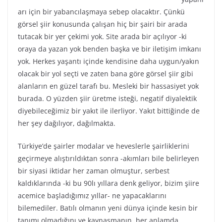
arı için bir yabancılaşmaya sebep olacaktır. Çünkü
görsel şiir konusunda çalışan hiç bir şairi bir arada
tutacak bir yer çekimi yok. Site arada bir açılıyor -ki
oraya da yazan yok benden başka ve bir iletişim imkanı
yok. Herkes yaşantı içinde kendisine daha uygun/yakın
olacak bir yol seçti ve zaten bana göre görsel şiir gibi
alanların en güzel tarafı bu. Mesleki bir hassasiyet yok
burada. O yüzden şiir üretme isteği, negatif diyalektik
diyebileceğimiz bir yakıt ile ilerliyor. Yakıt bittiğinde de
her şey dağılıyor, dağılmakta.
Türkiye’de şairler modalar ve heveslerle şairliklerini
geçirmeye alıştırıldıktan sonra -akımları bile belirleyen
bir siyasi iktidar her zaman olmuştur, serbest
kaldıklarında -ki bu 90lı yıllara denk geliyor, bizim şiire
acemice başladığımız yıllar- ne yapacaklarını
bilemediler. Batılı olmanın yeni dünya içinde kesin bir
tanımı olmadığını ve kaynaşmanın, her anlamda