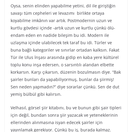
Oysa, senin elinden yapabilme yetini, dil ile giriştiğin
savaşı tüm cepheleri ve levazımı birlikte ortaya
koyabilme imkânın var artık. Postmodernin uzun ve
kurtlu gövdesi içinde -artık uzun ve kurtlu çünkü ölü-
endam eden en nadide bileşim bu idi. Modern ile
uzlaşma içinde ulabilecek tek taraf bu idi. Türler ve
buna bağlı kategoriler ve sınırlar ortadan kalksın. Fakat
Tür ile Ulus İnşası arasında gidip en kaba yere kültürel
toplu konu inşa edersen, o sarsıntılı alandan elbette
korkarsın. Karşı çıkarsın, düzenin bozulmasın diye. “Bak
şairler bunları da yapabiliyormuş, bunlar da şiirmiş!
Sen neden yapmadın?” diye sorarlar çünkü. Sen de dut
yemiş bülbül gibi kalırsın.
Velhasıl, görsel şiir kitabını, bu ve bunun gibi şair tipleri
için değil, bundan sonra şiir yazacak ve yeteneklerinin
ellerinden alınmasına isyan edecek şairler için
yayınlamak gerekiyor. Çünkü bu iş, burada kalmaz.