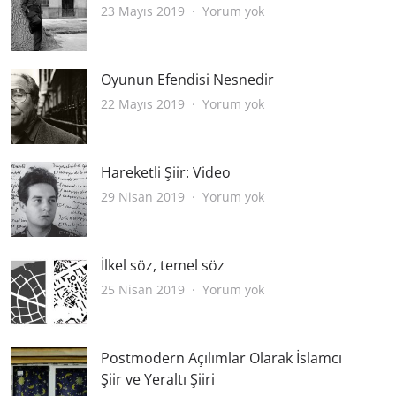
Şimdi
23 Mayıs 2019
Yorum yok
ve
Burada
Oyunun Efendisi Nesnedir
Oyunun
22 Mayıs 2019
Yorum yok
Efendisi
Nesnedir
Hareketli Şiir: Video
Hareketli
29 Nisan 2019
Yorum yok
Şiir:
Video
İlkel söz, temel söz
İlkel
25 Nisan 2019
Yorum yok
söz,
temel
söz
Postmodern Açılımlar Olarak İslamcı
Şiir ve Yeraltı Şiiri