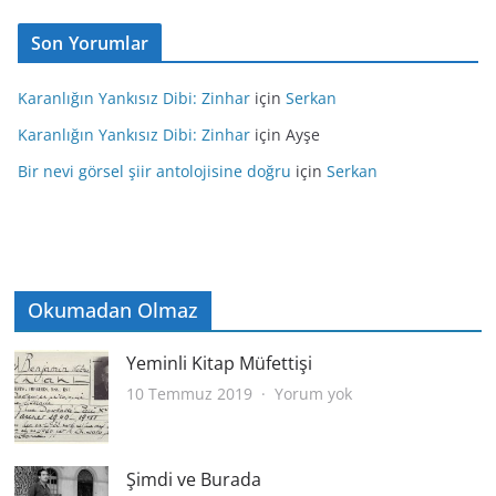
Son Yorumlar
Karanlığın Yankısız Dibi: Zinhar
için
Serkan
Karanlığın Yankısız Dibi: Zinhar
için
Ayşe
Bir nevi görsel şiir antolojisine doğru
için
Serkan
Okumadan Olmaz
Yeminli Kitap Müfettişi
Yeminli
10 Temmuz 2019
Yorum yok
Kitap
Müfettişi
Şimdi ve Burada