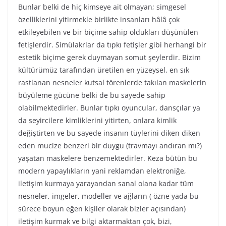
Bunlar belki de hiç kimseye ait olmayan; simgesel
özelliklerini yitirmekle birlikte insanları hâlâ çok
etkileyebilen ve bir biçime sahip oldukları düşünülen
fetişlerdir. Simülakrlar da tıpkı fetişler gibi herhangi bir
estetik biçime gerek duymayan somut şeylerdir. Bizim
kültürümüz tarafından üretilen en yüzeysel, en sık
rastlanan nesneler kutsal törenlerde takılan maskelerin
büyüleme gücüne belki de bu sayede sahip
olabilmektedirler. Bunlar tıpkı oyuncular, dansçılar ya
da seyircilere kimliklerini yitirten, onlara kimlik
değiştirten ve bu sayede insanın tüylerini diken diken
eden mucize benzeri bir duygu (travmayı andıran mı?)
yaşatan maskelere benzemektedirler. Keza bütün bu
modern yapaylıkların yani reklamdan elektroniğe,
iletişim kurmaya yarayandan sanal olana kadar tüm
nesneler, imgeler, modeller ve ağların ( özne yada bu
sürece boyun eğen kişiler olarak bizler açısından)
iletişim kurmak ve bilgi aktarmaktan çok, bizi,