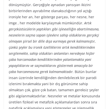
dönüşmüştür. Gerçeğiyle aynadan yansıyan ikizini
birbirlerinden ayırabilme olanaksızlığının yol açtığı
ironiyle her an, her gösterge parçası, her nesne, her
imge , her modelde karşılaşmak mümkündür.
Artık
gerçeküstücülerin yaptıkları gibi işlevselliğin abartılmasına,
nesnelerin saçma sapan işlevlere sahip olduklarını gerçekçi
olmayan şiirsel bir dille dışa vurmaya gerek kalmamıştır,
çünkü şeyler bu ironik özelliklerini artık kendiliklerinden
sergilemekte, sahip oldukları anlamları neredeyse hiçbir
çaba harcamadan kendiliklerinden yalanlamakta yani
yapaylıklarını ve saçmalıklarını göstermek amacıyla bir
çaba harcanmasına gerek kalmamaktadır.
Bütün bunlar
insan üzerinde kendiliğinden denilebilecek bir parodi
izlenimi bırakmakta yani bir dış görünüme sahip
olmaktan çok, göze çok batan, tamamen gereksiz şeyler
gibi algılanmaktadırlar. Nesneler ve metalar konusunda
üretilen fiziksel ve metafizik açıklamalardan sonra sıra
patafizik açıklamalara yani göstergeler ve işlemsellik