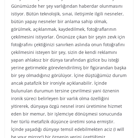
Günümüzde her şey varlığından haberdar olunmasını
istiyor. Bütün teknolojik, sınai, iletişimle ilgili nesneler,
bütün yapay nesneler bir anlama sahip olmak,
görülmek, açıklanmak, kaydedilmek, fotoğraflarının
çekilmesini istiyorlar. Önünüze çıkan bir şeyin zevk için
fotoğrafını çektiğinizi sanırken aslında onun fotoğrafını
çekilmesini isteyen bir şey, sizin de kendi reklamını
yapan ahlaksız bir dünya tarafından gizlice bu isteği
yerine getirmekle görevlendirilmiş bir figürandan başka
bir şey olmadığınız görülüyor. İçine düştüğümüz durum
ancak patafizik bir ironiyle açıklanabilir. İçinde
bulunulan durumun tersine çevrilmesi yani öznenin
ironik süreci belirleyen bir varlık olma özelliğini
yitirerek, dünyaya özgü nesnel ironi üretimine hizmet
eden bir memur, bir işlemciye dönüşmesi sonucunda
her türlü metafizik düşünce üretimi sona ermiştir.
İçinde yaşadığı dünyayı temsil edebilmekten aciz (I will
be your mirror!) bir öznenin yerini ürettiğimiz