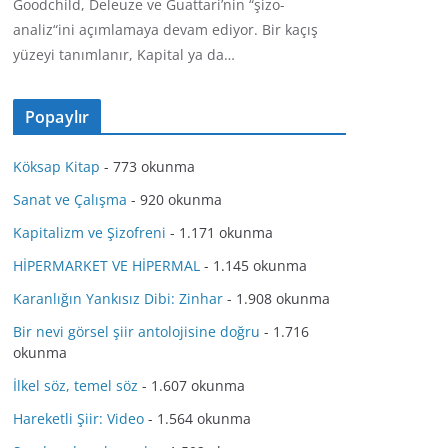
Goodchild, Deleuze ve Guattari’nin “şizo-
analiz“ini açımlamaya devam ediyor. Bir kaçış
yüzeyi tanımlanır, Kapital ya da…
Popaylır
Köksap Kitap
- 773 okunma
Sanat ve Çalışma
- 920 okunma
Kapitalizm ve Şizofreni
- 1.171 okunma
HİPERMARKET VE HİPERMAL
- 1.145 okunma
Karanlığın Yankısız Dibi: Zinhar
- 1.908 okunma
Bir nevi görsel şiir antolojisine doğru
- 1.716
okunma
İlkel söz, temel söz
- 1.607 okunma
Hareketli Şiir: Video
- 1.564 okunma