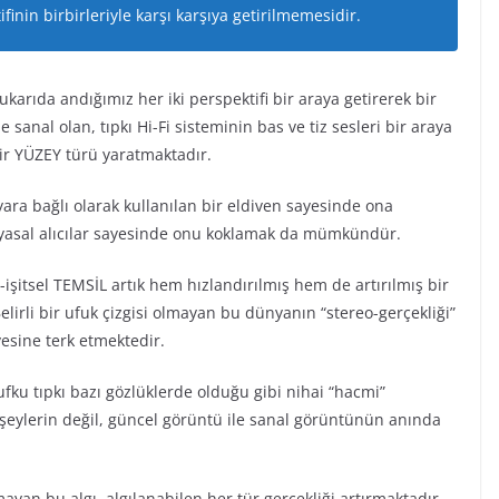
inin birbirleriyle karşı karşıya getirilmemesidir.
rıda andığımız her iki perspektifi bir araya getirerek bir
 sanal olan, tıpkı Hi-Fi sisteminin bas ve tiz sesleri bir araya
bir YÜZEY türü yaratmaktadır.
yara bağlı olarak kullanılan bir eldiven sayesinde ona
myasal alıcılar sayesinde onu koklamak da mümkündür.
işitsel TEMSİL artık hem hızlandırılmış hem de artırılmış bir
lirli bir ufuk çizgisi olmayan bu dünyanın “stereo-gerçekliği”
vesine terk etmektedir.
ufku tıpkı bazı gözlüklerde olduğu gibi nihai “hacmi”
 şeylerin değil, güncel görüntü ile sanal görüntünün anında
lmayan bu algı, algılanabilen her tür gerçekliği artırmaktadır.