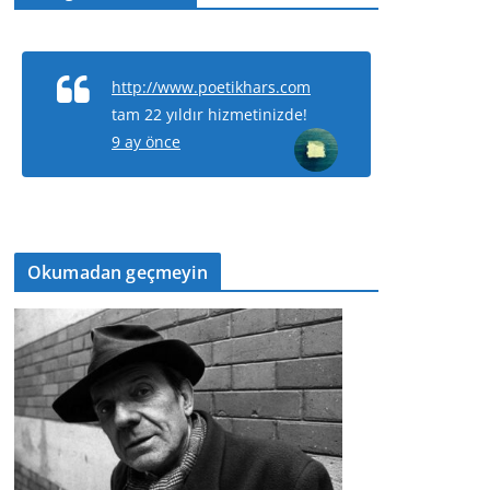
http://www.poetikhars.com
tam 22 yıldır hizmetinizde!
9 ay önce
Okumadan geçmeyin