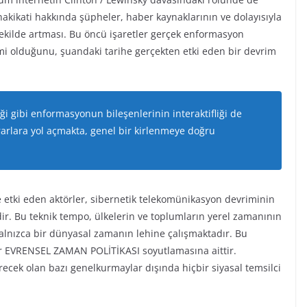
akikati hakkında şüpheler, haber kaynaklarının ve dolayısıyla
kilde artması. Bu öncü işaretler gerçek enformasyon
i olduğunu, şuandaki tarihe gerçekten etki eden bir devrim
ği gibi enformasyonun bileşenlerinin interaktifliği de
zararlara yol açmakta, genel bir kirlenmeye doğru
e etki eden aktörler, sibernetik telekomünikasyon devriminin
erdir. Bu teknik tempo, ülkelerin ve toplumların yerel zamanının
nızca bir dünyasal zamanın lehine çalışmaktadır. Bu
bir EVRENSEL ZAMAN POLİTİKASI soyutlamasına aittir.
cek olan bazı genelkurmaylar dışında hiçbir siyasal temsilci