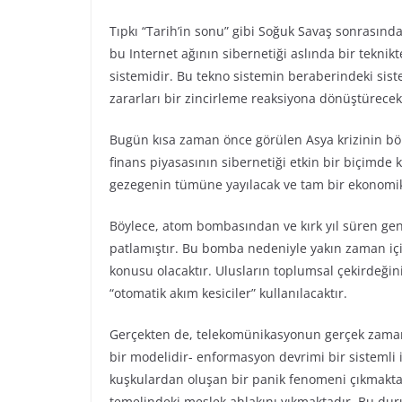
Tıpkı “Tarih’in sonu” gibi Soğuk Savaş sonrasınd
bu Internet ağının sibernetiği aslında bir teknikte
sistemidir. Bu tekno sistemin beraberindeki sist
zararları bir zincirleme reaksiyona dönüştürecekt
Bugün kısa zaman önce görülen Asya krizinin böl
finans piyasasının sibernetiği etkin bir biçimde
gezegenin tümüne yayılacak ve tam bir ekonomik 
Böylece, atom bombasından ve kırk yıl süren ge
patlamıştır. Bu bomba nedeniyle yakın zaman içi
konusu olacaktır. Ulusların toplumsal çekirdeğin
“otomatik akım kesiciler” kullanılacaktır.
Gerçekten de, telekomünikasyonun gerçek zamanl
bir modelidir- enformasyon devrimi bir sistemli i
kuşkulardan oluşan bir panik fenomeni çıkmakta
temelindeki meslek ahlakını yıkmaktadır. Bu dur