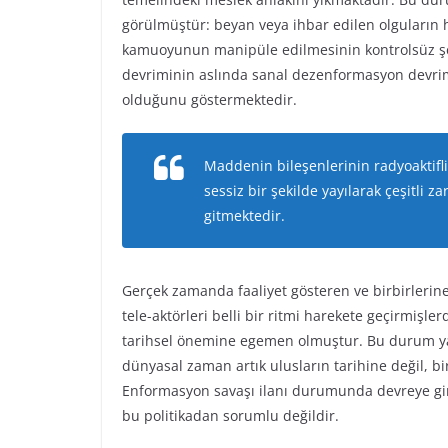
görülmüştür: beyan veya ihbar edilen olguların h
kamuoyunun manipüle edilmesinin kontrolsüz şe
devriminin aslında sanal dezenformasyon devrim
olduğunu göstermektedir.
Maddenin bileşenlerinin radyoaktifli
sessiz bir şekilde yayılarak çeşitli 
gitmektedir.
Gerçek zamanda faaliyet gösteren ve birbirlerin
tele-aktörleri belli bir ritmi harekete geçirmişl
tarihsel önemine egemen olmuştur. Bu durum yal
dünyasal zaman artık ulusların tarihine değil, 
Enformasyon savaşı ilanı durumunda devreye gire
bu politikadan sorumlu değildir.