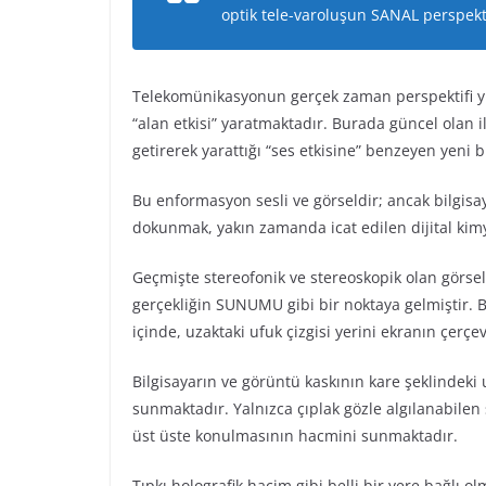
optik tele-varoluşun SANAL perspektif
Telekomünikasyonun gerçek zaman perspektifi yuka
“alan etkisi” yaratmaktadır. Burada güncel olan ile
getirerek yarattığı “ses etkisine” benzeyen yeni 
Bu enformasyon sesli ve görseldir; ancak bilgisa
dokunmak, yakın zamanda icat edilen dijital ki
Geçmişte stereofonik ve stereoskopik olan görsel-
gerçekliğin SUNUMU gibi bir noktaya gelmiştir. Be
içinde, uzaktaki ufuk çizgisi yerini ekranın çerçe
Bilgisayarın ve görüntü kaskının kare şeklindeki 
sunmaktadır. Yalnızca çıplak gözle algılanabilen
üst üste konulmasının hacmini sunmaktadır.
Tıpkı holografik hacim gibi belli bir yere bağlı o