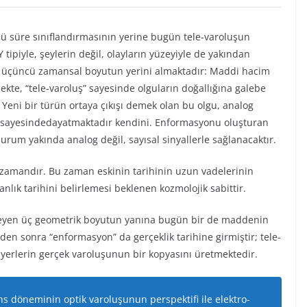
lü süre sınıflandırmasının yerine bugün tele-varoluşun
ipiyle, şeylerin değil, olayların yüzeyiyle de yakından
t üçüncü zamansal boyutun yerini almaktadır: Maddi hacim
ekte, “tele-varoluş” sayesinde olguların doğallığına galebe
. Yeni bir türün ortaya çıkışı demek olan bu olgu, analog
ücü sayesindedayatmaktadır kendini. Enformasyonu oluşturan
urum yakında analog değil, sayısal sinyallerle sağlanacaktır.
l zamandır. Bu zaman eskinin tarihinin uzun vadelerinin
sanlık tarihini belirlemesi beklenen kozmolojik sabittir.
rleyen üç geometrik boyutun yanına bugün bir de maddenin
den sonra “enformasyon” da gerçeklik tarihine girmiştir; tele-
 yerlerin gerçek varoluşunun bir kopyasını üretmektedir.
 döneminin optik varoluşunun perspektifi ile elektro-