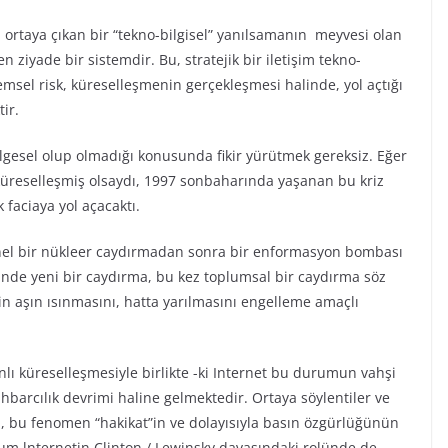
a ortaya çıkan bir “tekno-bilgisel” yanılsamanın meyvesi olan
n ziyade bir sistemdir. Bu, stratejik bir iletişim tekno-
emsel risk, küreselleşmenin gerçekleşmesi halinde, yol açtığı
ir.
gesel olup olmadığı konusunda fikir yürütmek gereksiz. Eğer
 küreselleşmiş olsaydı, 1997 sonbaharında yaşanan bu kriz
faciaya yol açacaktı.
nel bir nükleer caydırmadan sonra bir enformasyon bombası
nde yeni bir caydırma, bu kez toplumsal bir caydırma söz
in aşın ısınmasını, hatta yarılmasını engelleme amaçlı
ı küreselleşmesiyle birlikte -ki Internet bu durumun vahşi
hbarcılık devrimi haline gelmektedir. Ortaya söylentiler ve
, bu fenomen “hakikat”in ve dolayısıyla basın özgürlüğünün
um lnternetin Clinton / Lewinsky davasındaki rolünde de