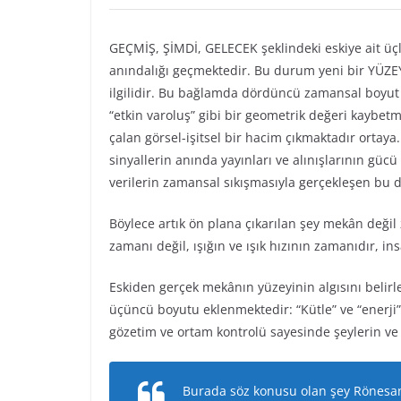
GEÇMİŞ, ŞİMDİ, GELECEK şeklindeki eskiye ait üç
anındalığı geçmektedir. Bu durum yeni bir YÜZEY t
ilgilidir. Bu bağlamda dördüncü zamansal boyu
“etkin varoluş” gibi bir geometrik değeri kaybetm
çalan görsel-işitsel bir hacim çıkmaktadır ortaya
sinyallerin anında yayınları ve alınışlarının g
verilerin zamansal sıkışmasıyla gerçekleşen bu d
Böylece artık ön plana çıkarılan şey mekân deği
zamanı değil, ışığın ve ışık hızının zamanıdır, in
Eskiden gerçek mekânın yüzeyinin algısını beli
üçüncü boyutu eklenmektedir: “Kütle” ve “enerji”
gözetim ve ortam kontrolü sayesinde şeylerin ve
Burada söz konusu olan şey Rönesans