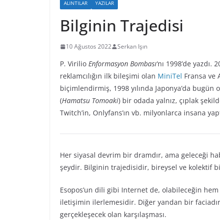
ALINTILAR
YAZILAR
Bilginin Trajedisi
10 Ağustos 2022
Serkan Işın
P. Virilio
Enformasyon Bombası
‘nı 1998’de yazdı. 2
reklamcılığın ilk bileşimi olan
MiniTel
Fransa ve 
biçimlendirmiş, 1998 yılında Japonya’da bugün
(
Hamatsu Tomoaki
) bir odada yalnız, çıplak şek
Twitch’in, Onlyfans’ın vb. milyonlarca insana yap
Her siyasal devrim bir dramdır, ama geleceği ha
şeydir. Bilginin trajedisidir, bireysel ve kolektif b
Esopos’un dili gibi Internet de, olabileceğin hem
iletişimin ilerlemesidir. Diğer yandan bir faciadı
gerçekleşecek olan karşılaşması.