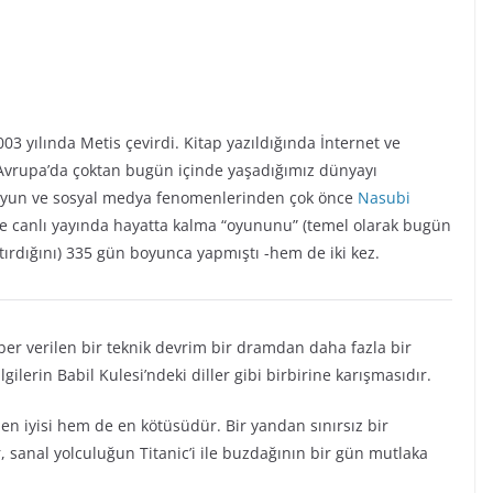
003 yılında Metis çevirdi. Kitap yazıldığında İnternet ve
Avrupa’da çoktan bugün içinde yaşadığımız dünyayı
 oyun ve sosyal medya fenomenlerinden çok önce
Nasubi
ilde canlı yayında hayatta kalma “oyununu” (temel olarak bugün
tırdığını) 335 gün boyunca yapmıştı -hem de iki kez.
ber verilen bir teknik devrim bir dramdan daha fazla bir
ilgilerin Babil Kulesi’ndeki diller gibi birbirine karışmasıdır.
 en iyisi hem de en kötüsüdür. Bir yandan sınırsız bir
r, sanal yolculuğun Titanic’i ile buzdağının bir gün mutlaka