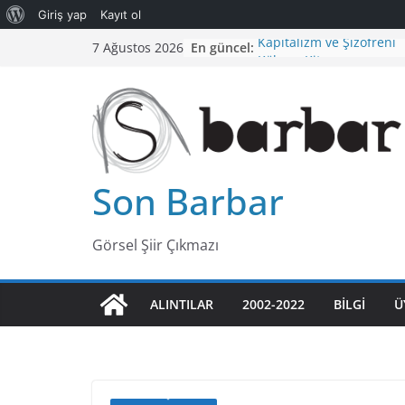
Giriş yap
Kayıt ol
Skip
En güncel:
Kapitalizm ve Şizofreni
7 Ağustos 2026
to
Köksap Kitap
Bilginin Trajedisi
content
TÜKENME NOKTASINA G
İLLÜZYON
Sanat ve Çalışma
Son Barbar
Görsel Şiir Çıkmazı
ALINTILAR
2002-2022
BILGI
Ü