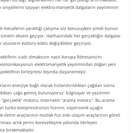
sinyallerini taşıyan elektro-manyetik dalgaların yayılımının
trik mesafenin yarattığı çatışma söz konusuyken şimdi bunun
simetri ekseni geçiyor. Halihazırdaki her gerçekliğin dalgalar
 ulusların kültürü köklü değişiklikler geçiriyor.
tifinin icadı olmaksızın nasıl Avrupa Rönesansı’nı
lekomünikasyonun elektromanyetik yayılımından doğan yeni
pektifinin birleşmesi dışında düşünemeyiz.
rların enerjiye bağlı olarak hızlandırıldıkları çağdan sonra
dıkları çağa gelmiş bulunuyoruz: bilgisayar ve yazılımın
“gerçeklik” motoru, Internetin “arama motoru”. Bu arama
n turbo kompresörünün hızının, süpersonik uçağın
ik iletim araçlarının mutlak hızı eski ulaşım araçlarının göreli
anması artık yerini küreselleşme yolunda ilerleyen
na bırakmaktadır.