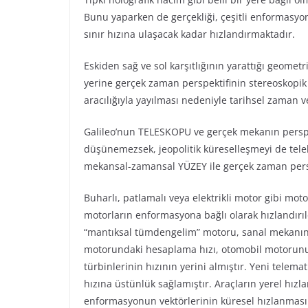
Bunu yaparken de gerçekliği, çeşitli enformasyon 
sınır hızına ulaşacak kadar hızlandırmaktadır.
Eskiden sağ ve sol karşıtlığının yarattığı geome
yerine gerçek zaman perspektifinin stereoskopik 
aracılığıyla yayılması nedeniyle tarihsel zaman ve
Galileo’nun TELESKOPU ve gerçek mekanın perspek
düşünemezsek, jeopolitik küreselleşmeyi de te
mekansal-zamansal YÜZEY ile gerçek zaman pers
Buharlı, patlamalı veya elektrikli motor gibi moto
motorların enformasyona bağlı olarak hızlandırıl
“mantıksal tümdengelim” motoru, sanal mekanın 
motorundaki hesaplama hızı, otomobil motorunu
türbinlerinin hızının yerini almıştır. Yeni telemat
hızına üstünlük sağlamıştır. Araçların yerel hızl
enformasyonun vektörlerinin küresel hızlanması