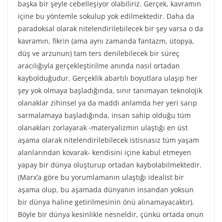
başka bir şeyle cebelleşiyor olabiliriz. Gerçek, kavramın
içine bu yöntemle sokulup yok edilmektedir. Daha da
paradoksal olarak nitelendirilebilecek bir şey varsa o da
kavramın, fikrin (ama aynı zamanda fantazm, ütopya,
düş ve arzunun) tam ters denilebilecek bir süreç
aracılığıyla gerçekleştirilme anında nasıl ortadan
kaybolduğudur. Gerçeklik abartılı boyutlara ulaşıp her
şey yok olmaya başladığında, sınır tanımayan teknolojik
olanaklar zihinsel ya da maddi anlamda her yeri sarıp
sarmalamaya başladığında, insan sahip olduğu tüm
olanakları zorlayarak -materyalizmin ulaştığı en üst
aşama olarak nitelendirilebilecek istisnasız tüm yaşam
alanlarından kovarak- kendisini içine kabul etmeyen
yapay bir dünya oluşturup ortadan kaybolabilmektedir.
(Marx’a göre bu yorumlamanın ulaştığı idealist bir
aşama olup, bu aşamada dünyanın insandan yoksun
bir dünya haline getirilmesinin önü alınamayacaktır).
Böyle bir dünya kesinlikle nesneldir, çünkü ortada onun