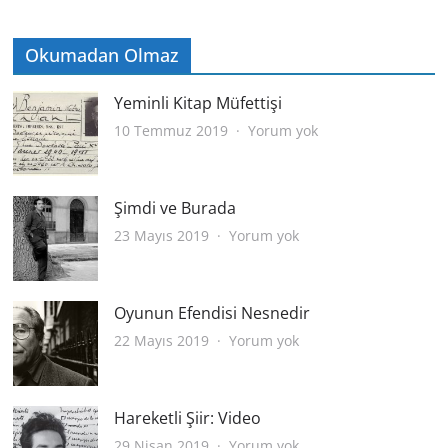
Okumadan Olmaz
Yeminli Kitap Müfettişi
Yeminli
10 Temmuz 2019
Yorum yok
Kitap
Müfettişi
Şimdi ve Burada
Şimdi
23 Mayıs 2019
Yorum yok
ve
Burada
Oyunun Efendisi Nesnedir
Oyunun
22 Mayıs 2019
Yorum yok
Efendisi
Nesnedir
Hareketli Şiir: Video
Hareketli
29 Nisan 2019
Yorum yok