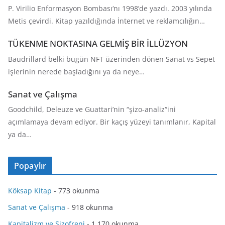
P. Virilio Enformasyon Bombası‘nı 1998’de yazdı. 2003 yılında
Metis çevirdi. Kitap yazıldığında İnternet ve reklamcılığın…
TÜKENME NOKTASINA GELMİŞ BİR İLLÜZYON
Baudrillard belki bugün NFT üzerinden dönen Sanat vs Sepet
işlerinin nerede başladığını ya da neye…
Sanat ve Çalışma
Goodchild, Deleuze ve Guattari’nin “şizo-analiz“ini
açımlamaya devam ediyor. Bir kaçış yüzeyi tanımlanır, Kapital
ya da…
Popaylır
Köksap Kitap
- 773 okunma
Sanat ve Çalışma
- 918 okunma
Kapitalizm ve Şizofreni
- 1.170 okunma