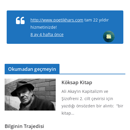
http://www.poetikhars.com
tam 22 yıldır
hizmetinizde!
8 ay 4 hafta önce
Okumadan geçmeyin
Köksap Kitap
Ali Akay’ın Kapitalizm ve
Şizofreni 2. cilt çevirisi için
yazdığı önsözden bir alıntı: “bir
kitap…
Bilginin Trajedisi