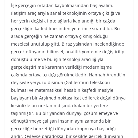
İşe gerçeğin ortadan kaybolmasından başlayalım.
İletişim araçlarıyla sanal teknolojinin ortaya çıktığı ve
her yerin değişik tipte ağlarla kaplandığı bir çağda
gerçekliğin katledilmesinden yeterince söz edildi. Bu
arada gerçeğin ne zaman ortaya çıkmış olduğu
meselesi unutulup gitti. Biraz yakından incelendiğinde
gerçek dünyanın bilimsel, analitik yöntemle değiştirilip
dönüştüıülme ve bu işin teknoloji aracılığıyla
gerçekleştirilme kararının verildiği modernleşme
çağında ortaya .çıktığı görülmektedir. Hannah Arendt’in
deyişiyle yeryüzü dışında (Galileo’nun teleskopu
bulması ve matematiksel hesabın keşfedilmesiyle
başlayan) bir Arşimed noktası icat edilerek doğal dünya
kesinlikle bu noktanın dışında kalan bir yerlere
taşınmıştır. Bu bir yandan dünyayı çözümlemeye ve
dönüştürmeye çalışan insanın aynı zamanda bir
gerçekliğe benzettiği dünyadan kopmaya başladığı
andır. Öyleyse paradoksal bir şekilde gerçek dünyanın