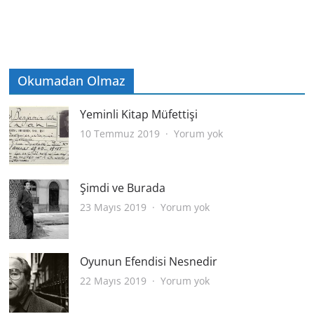
Okumadan Olmaz
Yeminli Kitap Müfettişi
Yeminli
10 Temmuz 2019
Yorum yok
Kitap
Müfettişi
Şimdi ve Burada
Şimdi
23 Mayıs 2019
Yorum yok
ve
Burada
Oyunun Efendisi Nesnedir
Oyunun
22 Mayıs 2019
Yorum yok
Efendisi