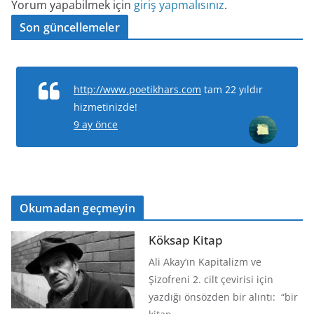
Yorum yapabilmek için
giriş yapmalısınız
.
Son güncellemeler
http://www.poetikhars.com
tam 22 yıldır
hizmetinizde!
9 ay önce
Okumadan geçmeyin
Köksap Kitap
Ali Akay’ın Kapitalizm ve
Şizofreni 2. cilt çevirisi için
yazdığı önsözden bir alıntı: “bir