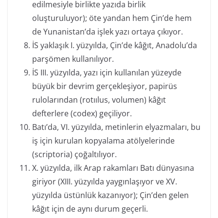
edilmesiyle birlikte yazıda birlik
oluşturuluyor); öte yandan hem Çin’de hem
de Yunanistan’da işlek yazı ortaya çıkıyor.
İS yaklaşık I. yüzyılda, Çin’de kâğıt, Anadolu’da
parşömen kullanılıyor.
İS III. yüzyılda, yazı için kullanılan yüzeyde
büyük bir devrim gerçekleşiyor, papirüs
rulolarından (rotıılus, volumen) kâğıt
defterlere (codex) geçiliyor.
Batı’da, VI. yüzyılda, metinlerin elyazmaları, bu
iş için kurulan kopyalama atölyelerinde
(scriptoria) çoğaltılıyor.
X. yüzyılda, ilk Arap rakamları Batı dünyasına
giriyor (XIII. yüzyılda yaygınlaşıyor ve XV.
yüzyılda üstünlük kazanıyor); Çin’den gelen
kâğıt için de aynı durum geçerli.