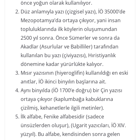
önce yoğun olarak kullanılıyor.
Düz anlamıyla yazı (çizgisel yazı), İÖ 35000’de
Mezopotamya’da ortaya çıkıyor, yani insan
topluluklarında ilk köylerin oluşumundan
2500 yıl sonra. Önce Sümerler ve sonra da
Akadlar (Asurlular ve Babilliler) tarafından
kullanılan bu yazı (çiviyazısı), Hıristiyanlık
dönemine kadar yürürlükte kalıyor.
Mısır yazısının (hiyeroglifin) kullanıldığı en eski
anıtlar, İÖ ikinci binyılın başlarına ait.
Aynı binyılda (İÖ 1700’e doğru) bir Çin yazısı
ortaya çıkıyor (kaplumbağa kabuklarına
çizilmiş, kehanetlerle ilgili metinler).
İlk alfabe, Fenike alfabesidir (sadece
ünsüzlerden oluşur), (Ugarit yazıcıları, İÖ XIV.
yüzyıl). Bu alfabe, kendisinden sonra gelen