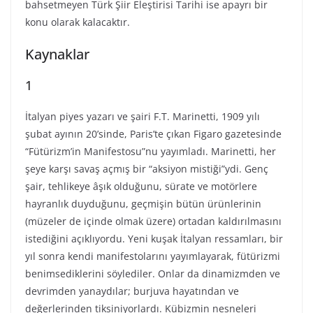
bahsetmeyen Türk Şiir Eleştirisi Tarihi ise apayrı bir
konu olarak kalacaktır.
Kaynaklar
1
İtalyan piyes yazarı ve şairi F.T. Marinetti, 1909 yılı
şubat ayının 20’sinde, Paris’te çıkan Figaro gazetesinde
“Fütürizm’in Manifestosu”nu yayımladı. Marinetti, her
şeye karşı savaş açmış bir “aksiyon mistiği”ydi. Genç
şair, tehlikeye âşık olduğunu, sürate ve motörlere
hayranlık duyduğunu, geçmişin bütün ürünlerinin
(müzeler de içinde olmak üzere) ortadan kaldırılmasını
istediğini açıklıyordu. Yeni kuşak İtalyan ressamları, bir
yıl sonra kendi manifestolarını yayımlayarak, fütürizmi
benimsediklerini söylediler. Onlar da dinamizmden ve
devrimden yanaydılar; burjuva hayatından ve
değerlerinden tiksiniyorlardı. Kübizmin nesneleri