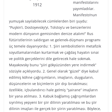
manifestolarını
1912
yayımladılar.
Manifesto’nun
yumuşak sayılabilecek cümlelerden biri şuydu:
“Puşkin’i, Dostoyevsky’yi, Tolstoy’u ve benzerlerini
modern dünyanın gemisinden denize atalım!” Rus
fütüristlerinin saldırgan ve gelenek-düşmanı programı
üç temele dayanıyordu: 1. Şiiri sembolistlerin metafizik
soyutlamalarından kurtarmak ve çağdaş hayatın sınai
ve politik gerçeklerini dile getirecek hale sokmak.
Mayakovsky bunu “şiiri gökyüzünden yere indirmek”
sözüyle açıklıyordu. 2. Genel olarak “güzel” diye kabul
edilmiş köhne çağrışımların, imajların, duyguların,
düşüncelerin ve biçimlerin şiir dışı bırakılması;
özellikle, içbulandırıcı hale gelmiş “şairane” imajların
bir yana atılması. 3. Kabuk bağlamış çağrışımlardan
sıyrılmış yepyeni bir şiir dilinin yaratılması ve bu şiir
dilinin imajları ile gerçek bir şiirin yaratılması. Böylece,