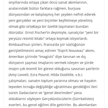
onyıllarında ortaya çıkan öncü sanat akımlarının,
aralarındaki bütün farklara rağmen, burjuva
dünyasından ve kalıplaşmış her şeyden nefret ederek
yeni gerçekler ve yeni biçimler keşfetmeye yönelmiş
olmak gibi ortaklaşa bir özellik taşımaları bundan
ötürüdür. Ernst Fischer’in deyimiyle, sanatçılar “yeni bir
yeryüzü resimli kitabı” ortaya koymak istiyorlardı.
Rimbaud’nun şiirleri, Fransa’da şiir sözlüğünün
genişletilmesini amaç edinen “Esprit Nouveau” akımı,
Amerikan şiirinde “Imagists” diye tanınan ve dış
dünyanın şaşmaz imajlarını vermek isteyen ve şiirde
imajın çok önemli bir görevi olduğunu savunan şairlerin
(Amy Lovvell, Ezra Pound, Hilda Doolittle, v.b.)
çalışmaları, sanatın toplum yararına olması ve hayatın
tepeden tırnağa değişikliğe uğratılması gerektiğini ileri
süren Dadacıların ve “genel devrimden” yana
olduklarını söyleyen Gerçeküstücülerin (Sürréalistes)
eserleri, bu genel eğilimi dile getirirler. Bu akımlardan