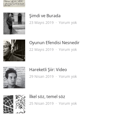
Kitap
Müfettişi
Şimdi ve Burada
Şimdi
23 Mayıs 2019
Yorum yok
ve
Burada
Oyunun Efendisi Nesnedir
Oyunun
22 Mayıs 2019
Yorum yok
Efendisi
Nesnedir
Hareketli Şiir: Video
Hareketli
29 Nisan 2019
Yorum yok
Şiir:
Video
İlkel söz, temel söz
İlkel
25 Nisan 2019
Yorum yok
söz,