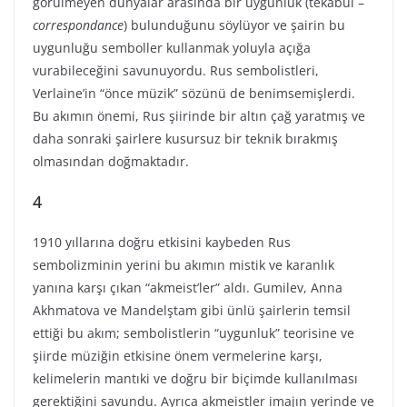
görülmeyen dünyalar arasında bir uygunluk (tekabül –
correspondance
) bulunduğunu söylüyor ve şairin bu
uygunluğu semboller kullanmak yoluyla açığa
vurabileceğini savunuyordu. Rus sembolistleri,
Verlaine’in “önce müzik” sözünü de benimsemişlerdi.
Bu akımın önemi, Rus şiirinde bir altın çağ yaratmış ve
daha sonraki şairlere kusursuz bir teknik bırakmış
olmasından doğmaktadır.
4
1910 yıllarına doğru etkisini kaybeden Rus
sembolizminin yerini bu akımın mistik ve karanlık
yanına karşı çıkan “akmeist’ler” aldı. Gumilev, Anna
Akhmatova ve Mandelştam gibi ünlü şairlerin temsil
ettiği bu akım; sembolistlerin “uygunluk” teorisine ve
şiirde müziğin etkisine önem vermelerine karşı,
kelimelerin mantıki ve doğru bir biçimde kullanılması
gerektiğini savundu. Ayrıca akmeistler imajın yerinde ve