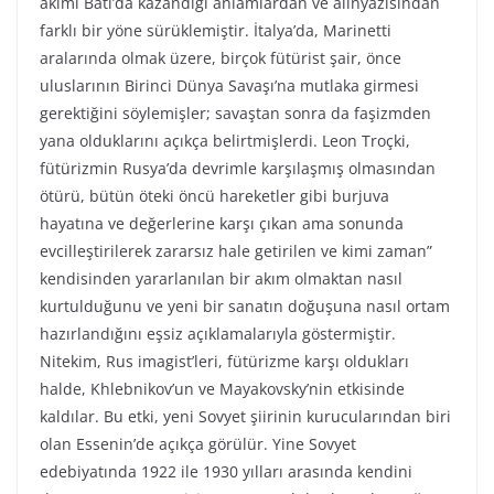
akımı Batı’da kazandığı anlamlardan ve alınyazısından
farklı bir yöne sürüklemiştir. İtalya’da, Marinetti
aralarında olmak üzere, birçok fütürist şair, önce
uluslarının Birinci Dünya Savaşı’na mutlaka girmesi
gerektiğini söylemişler; savaştan sonra da faşizmden
yana olduklarını açıkça belirtmişlerdi. Leon Troçki,
fütürizmin Rusya’da devrimle karşılaşmış olmasından
ötürü, bütün öteki öncü hareketler gibi burjuva
hayatına ve değerlerine karşı çıkan ama sonunda
evcilleştirilerek zararsız hale getirilen ve kimi zaman”
kendisinden yararlanılan bir akım olmaktan nasıl
kurtulduğunu ve yeni bir sanatın doğuşuna nasıl ortam
hazırlandığını eşsiz açıklamalarıyla göstermiştir.
Nitekim, Rus imagist’leri, fütürizme karşı oldukları
halde, Khlebnikov’un ve Mayakovsky’nin etkisinde
kaldılar. Bu etki, yeni Sovyet şiirinin kurucularından biri
olan Essenin’de açıkça görülür. Yine Sovyet
edebiyatında 1922 ile 1930 yılları arasında kendini