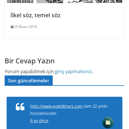
İlkel söz, temel söz
25 Nisan 2019
Bir Cevap Yazın
Yorum yapabilmek için
giriş yapmalısınız
.
Son güncellemeler
http://www.poetikhars.com
tam 22 yıldır
hizmetinizde!
9 ay önce