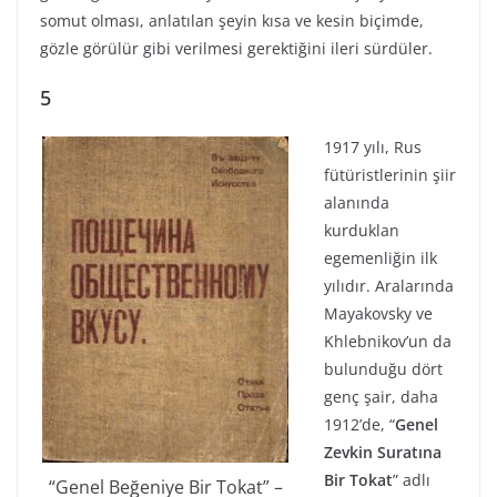
somut olması, anlatılan şeyin kısa ve kesin biçimde,
gözle görülür gibi verilmesi gerektiğini ileri sürdüler.
5
1917 yılı, Rus
fütüristlerinin şiir
alanında
kurduklan
egemenliğin ilk
yılıdır. Aralarında
Mayakovsky ve
Khlebnikov’un da
bulunduğu dört
genç şair, daha
1912’de, “
Genel
Zevkin Suratına
Bir Tokat
” adlı
“Genel Beğeniye Bir Tokat” –