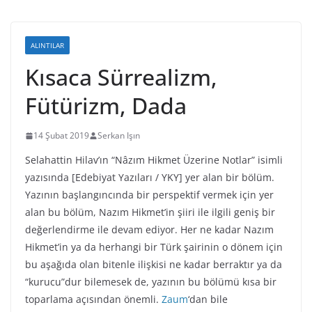
ALINTILAR
Kısaca Sürrealizm,
Fütürizm, Dada
14 Şubat 2019
Serkan Işın
Selahattin Hilav’ın “Nâzım Hikmet Üzerine Notlar” isimli
yazısında [Edebiyat Yazıları / YKY] yer alan bir bölüm.
Yazının başlangıncında bir perspektif vermek için yer
alan bu bölüm, Nazım Hikmet’in şiiri ile ilgili geniş bir
değerlendirme ile devam ediyor. Her ne kadar Nazım
Hikmet’in ya da herhangi bir Türk şairinin o dönem için
bu aşağıda olan bitenle ilişkisi ne kadar berraktır ya da
“kurucu”dur bilemesek de, yazının bu bölümü kısa bir
toparlama açısından önemli.
Zaum
‘dan bile