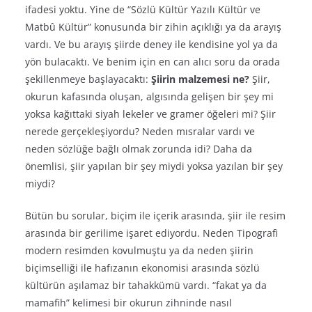
ifadesi yoktu. Yine de “Sözlü Kültür Yazılı Kültür ve
Matbû Kültür” konusunda bir zihin açıklığı ya da arayış
vardı. Ve bu arayış şiirde deney ile kendisine yol ya da
yön bulacaktı. Ve benim için en can alıcı soru da orada
şekillenmeye başlayacaktı:
Şiirin malzemesi ne?
Şiir,
okurun kafasında oluşan, algısında gelişen bir şey mi
yoksa kağıttaki siyah lekeler ve gramer öğeleri mi? Şiir
nerede gerçekleşiyordu? Neden mısralar vardı ve
neden sözlüğe bağlı olmak zorunda idi? Daha da
önemlisi, şiir yapılan bir şey miydi yoksa yazılan bir şey
miydi?
Bütün bu sorular, biçim ile içerik arasında, şiir ile resim
arasında bir gerilime işaret ediyordu. Neden Tipografi
modern resimden kovulmuştu ya da neden şiirin
biçimselliği ile hafızanın ekonomisi arasında sözlü
kültürün aşılamaz bir tahakkümü vardı. “fakat ya da
mamafih” kelimesi bir okurun zihninde nasıl