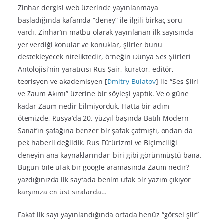
Zinhar dergisi web üzerinde yayınlanmaya
başladığında kafamda “deney” ile ilgili birkaç soru
vardı. Zinhar’ın matbu olarak yayınlanan ilk sayısında
yer verdiği konular ve konuklar, şiirler bunu
destekleyecek niteliktedir, örneğin Dünya Ses Şiirleri
Antolojisi’nin yaratıcısı Rus Şair, kurator, editör,
teorisyen ve akademisyen [
Dmitry Bulatov
]
ile “Ses Şiiri
ve Zaum Akımı” üzerine bir söyleşi yaptık. Ve o güne
kadar Zaum nedir bilmiyorduk. Hatta bir adım
ötemizde, Rusya’da 20. yüzyıl başında Batılı Modern
Sanat’ın şafağına benzer bir şafak çatmıştı, ondan da
pek haberli değildik. Rus Fütürizmi ve Biçimciliği
deneyin ana kaynaklarından biri gibi görünmüştü bana.
Bugün bile ufak bir google aramasında Zaum nedir?
yazdığınızda ilk sayfada benim ufak bir yazım çıkıyor
karşınıza en üst sıralarda…
Fakat ilk sayı yayınlandığında ortada henüz “görsel şiir”