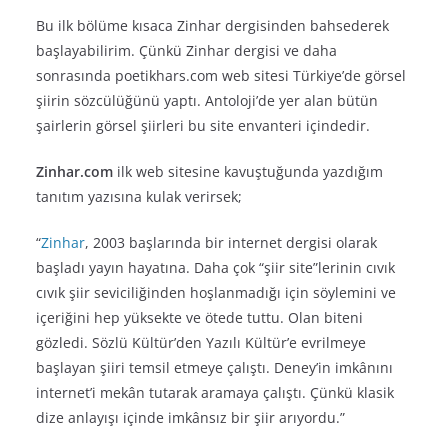
Bu ilk bölüme kısaca Zinhar dergisinden bahsederek
başlayabilirim. Çünkü Zinhar dergisi ve daha
sonrasında poetikhars.com web sitesi Türkiye’de görsel
şiirin sözcülüğünü yaptı. Antoloji’de yer alan bütün
şairlerin görsel şiirleri bu site envanteri içindedir.
Zinhar.com
ilk web sitesine kavuştuğunda yazdığım
tanıtım yazısına kulak verirsek;
“
Zinhar
, 2003 başlarında bir internet dergisi olarak
başladı yayın hayatına. Daha çok “şiir site”lerinin cıvık
cıvık şiir seviciliğinden hoşlanmadığı için söylemini ve
içeriğini hep yüksekte ve ötede tuttu. Olan biteni
gözledi. Sözlü Kültür’den Yazılı Kültür’e evrilmeye
başlayan şiiri temsil etmeye çalıştı. Deney’in imkânını
internet’i mekân tutarak aramaya çalıştı. Çünkü klasik
dize anlayışı içinde imkânsız bir şiir arıyordu.”