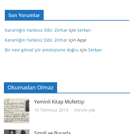
Son Yorumlar
Karanlığın Yankısız Dibi: Zinhar
için
Serkan
Karanlığın Yankısız Dibi: Zinhar
için
Ayşe
Bir nevi görsel şiir antolojisine doğru
için
Serkan
Okumadan Olmaz
Yeminli Kitap Müfettişi
Yeminli
10 Temmuz 2019
Yorum yok
Kitap
Müfettişi
Şimdi ve Burada