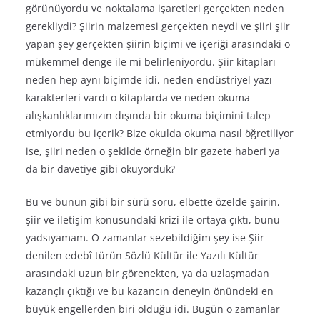
görünüyordu ve noktalama işaretleri gerçekten neden
gerekliydi? Şiirin malzemesi gerçekten neydi ve şiiri şiir
yapan şey gerçekten şiirin biçimi ve içeriği arasındaki o
mükemmel denge ile mi belirleniyordu. Şiir kitapları
neden hep aynı biçimde idi, neden endüstriyel yazı
karakterleri vardı o kitaplarda ve neden okuma
alışkanlıklarımızın dışında bir okuma biçimini talep
etmiyordu bu içerik? Bize okulda okuma nasıl öğretiliyor
ise, şiiri neden o şekilde örneğin bir gazete haberi ya
da bir davetiye gibi okuyorduk?
Bu ve bunun gibi bir sürü soru, elbette özelde şairin,
şiir ve iletişim konusundaki krizi ile ortaya çıktı, bunu
yadsıyamam. O zamanlar sezebildiğim şey ise Şiir
denilen edebî türün Sözlü Kültür ile Yazılı Kültür
arasındaki uzun bir görenekten, ya da uzlaşmadan
kazançlı çıktığı ve bu kazancın deneyin önündeki en
büyük engellerden biri olduğu idi. Bugün o zamanlar