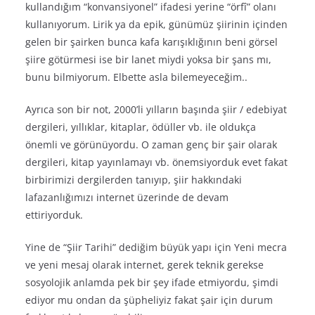
kullandığım “konvansiyonel” ifadesi yerine “örfî” olanı
kullanıyorum. Lirik ya da epik, günümüz şiirinin içinden
gelen bir şairken bunca kafa karışıklığının beni görsel
şiire götürmesi ise bir lanet miydi yoksa bir şans mı,
bunu bilmiyorum. Elbette asla bilemeyeceğim..
Ayrıca son bir not, 2000’li yılların başında şiir / edebiyat
dergileri, yıllıklar, kitaplar, ödüller vb. ile oldukça
önemli ve görünüyordu. O zaman genç bir şair olarak
dergileri, kitap yayınlamayı vb. önemsiyorduk evet fakat
birbirimizi dergilerden tanıyıp, şiir hakkındaki
lafazanlığımızı internet üzerinde de devam
ettiriyorduk.
Yine de “Şiir Tarihi” dediğim büyük yapı için Yeni mecra
ve yeni mesaj olarak internet, gerek teknik gerekse
sosyolojik anlamda pek bir şey ifade etmiyordu, şimdi
ediyor mu ondan da şüpheliyiz fakat şair için durum