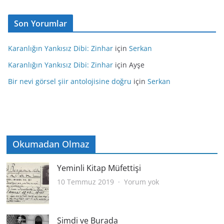
Son Yorumlar
Karanlığın Yankısız Dibi: Zinhar
için
Serkan
Karanlığın Yankısız Dibi: Zinhar
için
Ayşe
Bir nevi görsel şiir antolojisine doğru
için
Serkan
Okumadan Olmaz
Yeminli Kitap Müfettişi
Yeminli
10 Temmuz 2019
Yorum yok
Kitap
Müfettişi
Şimdi ve Burada