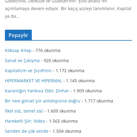
Goodchild, Deleuze ve Guattari’nin “şizo-analiz“ini
açımlamaya devam ediyor. Bir kaçış yüzeyi tanımlanır, Kapital
ya da…
Popaylır
Köksap Kitap
- 776 okunma
Sanat ve Çalışma
- 920 okunma
Kapitalizm ve Şizofreni
- 1.172 okunma
HİPERMARKET VE HİPERMAL
- 1.145 okunma
Karanlığın Yankısız Dibi: Zinhar
- 1.909 okunma
Bir nevi görsel şiir antolojisine doğru
- 1.717 okunma
İlkel söz, temel söz
- 1.609 okunma
Hareketli Şiir: Video
- 1.565 okunma
Senden de çok sende
- 1.504 okunma