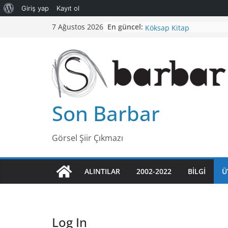
Giriş yap
Kayıt ol
Kapitalizm ve Şizofreni
Skip
En güncel:
7 Ağustos 2026
Köksap Kitap
to
Bilginin Trajedisi
content
TÜKENME NOKTASINA G
İLLÜZYON
Sanat ve Çalışma
Son Barbar
Görsel Şiir Çıkmazı
ALINTILAR
2002-2022
BILGI
Ü
Log In