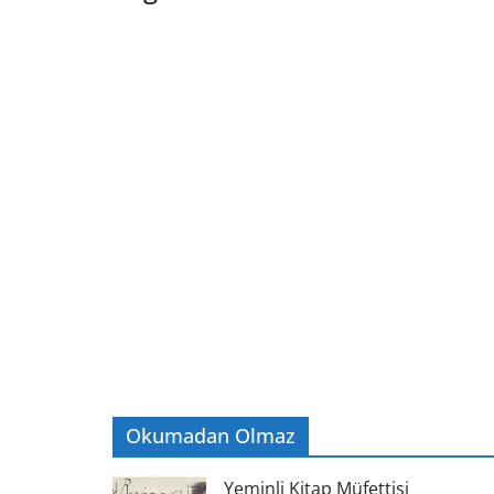
Okumadan Olmaz
Yeminli Kitap Müfettişi