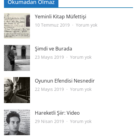
Okumadan Olmaz
Yeminli Kitap Müfettişi
Yeminli
10 Temmuz 2019
Yorum yok
Kitap
Müfettişi
Şimdi ve Burada
Şimdi
23 Mayıs 2019
Yorum yok
ve
Burada
Oyunun Efendisi Nesnedir
Oyunun
22 Mayıs 2019
Yorum yok
Efendisi
Nesnedir
Hareketli Şiir: Video
Hareketli
29 Nisan 2019
Yorum yok
Şiir:
Video