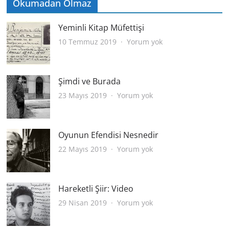
Okumadan Olmaz
Yeminli Kitap Müfettişi
Yeminli
10 Temmuz 2019
Yorum yok
Kitap
Müfettişi
Şimdi ve Burada
Şimdi
23 Mayıs 2019
Yorum yok
ve
Burada
Oyunun Efendisi Nesnedir
Oyunun
22 Mayıs 2019
Yorum yok
Efendisi
Nesnedir
Hareketli Şiir: Video
Hareketli
29 Nisan 2019
Yorum yok
Şiir:
Video