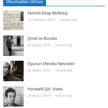
Okumadan Olmaz
Yeminli Kitap Müfettişi
Yeminli
10 Temmuz 2019
Yorum yok
Kitap
Müfettişi
Şimdi ve Burada
Şimdi
23 Mayıs 2019
Yorum yok
ve
Burada
Oyunun Efendisi Nesnedir
Oyunun
22 Mayıs 2019
Yorum yok
Efendisi
Nesnedir
Hareketli Şiir: Video
Hareketli
29 Nisan 2019
Yorum yok
Şiir:
Video