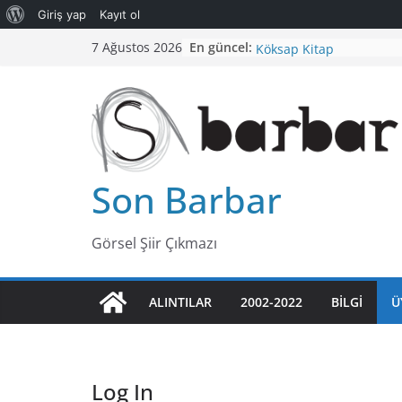
Giriş yap
Kayıt ol
Kapitalizm ve Şizofreni
Skip
En güncel:
7 Ağustos 2026
Köksap Kitap
to
Bilginin Trajedisi
content
TÜKENME NOKTASINA G
İLLÜZYON
Sanat ve Çalışma
Son Barbar
Görsel Şiir Çıkmazı
ALINTILAR
2002-2022
BILGI
Ü
Log In