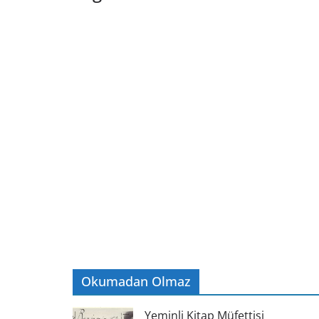
Okumadan Olmaz
Yeminli Kitap Müfettişi